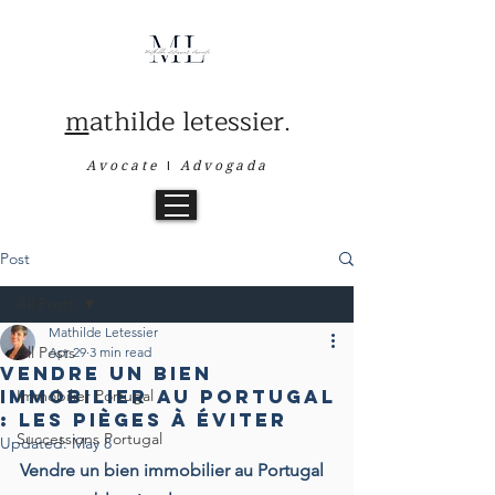
m
athilde letessier.
Avocate
I
Advogada
Post
All Posts
Mathilde Letessier
All Posts
Apr 29
3 min read
Vendre un bien
immobilier au Portugal
Immobilier Portugal
: les pièges à éviter
Successions Portugal
Updated:
May 8
Vendre un bien immobilier au Portugal 