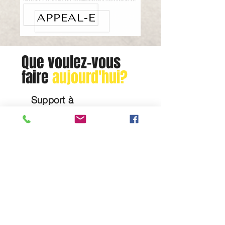
Que voulez-vous
faire
aujourd'hui?
Support à
l'expatriation
Immobilie
r
Successions
VOIR LES OFFRES