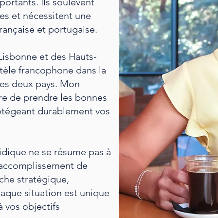
portants. Ils soulèvent
es et nécessitent une
française et portugaise.
Lisbonne et des Hauts-
tèle francophone dans la
 les deux pays. Mon
tre de prendre les bonnes
otégeant durablement vos
dique ne se résume pas à
l'accomplissement de
oche stratégique,
aque situation est unique
 vos objectifs