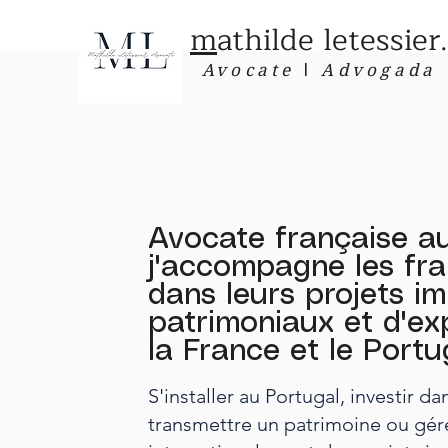
m
athilde letessier.
I
Avocate
Advogada
Avocate française au
j'accompagne les fr
dans leurs projets im
patrimoniaux et d'exp
la France et le Portu
​S'installer au Portugal, investir da
transmettre un patrimoine ou gér