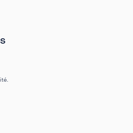
ts
ité.