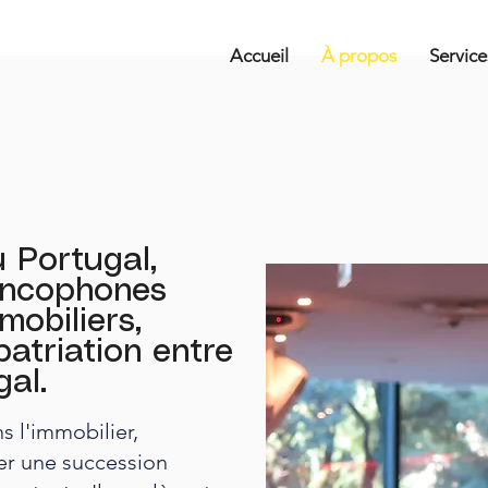
Accueil
À propos
Service
 Portugal,
ancophones
mobiliers,
atriation entre
gal.
ns l'immobilier,
er une succession